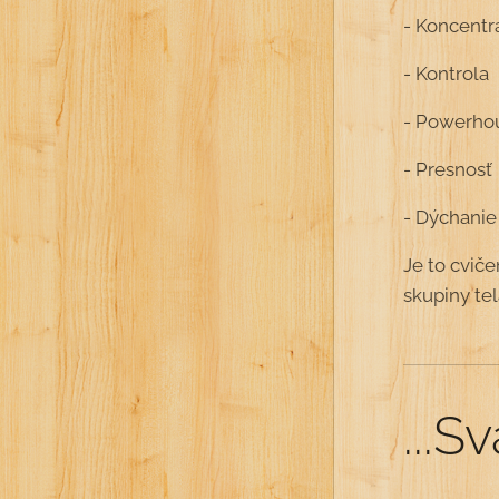
- Koncentr
- Kontrola
- Powerho
- Presnosť
- Dýchanie
Je to cvič
skupiny te
...S