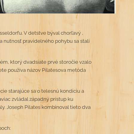
seldorfu. V detstve býval chorľavý ,
 a nutnosť pravidelného pohybu sa stali
ém, ktorý dvadsiate prvé storočie vzalo
te používa názov Pilatesova metóda
cie starajúce sa o telesnú kondíciu a
viac zvládal západný prístup ku
y. Joseph Pilates kombinoval tieto dva
poch: