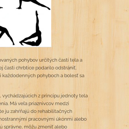
ovaných pohybov určitých častí tela a
j časti chrbtice podarilo odstrániť,
pri každodenných pohyboch a bolesť sa
 vychádzajúcich z princípu jednoty tela
enia. Má veľa priaznivcov medzi
e ju zahŕňajú do rehabilitačných
ednostrannými pracovnými úkonmi alebo
ajú správne, môžu zmeniť alebo