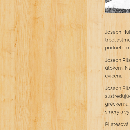
Joseph Hub
trpel astm
podnetom k
Joseph Pil
útokom. Na
cvičení.
Joseph Pila
sústreďujú
gréckemu a
smery a vyt
Pilatesová