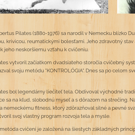
ertus Pilates (1880-1976) sa narodil v Nemecku blízko Dus
ou, krivicou, reumatickými bolesťami. Jeho zdravotný stav
 jeho neskoršiemu vzťahu k cvičeniu.
ates vytvoril začiatkom dvadsiateho storočia cvičebný syst
zval svoju metódu "KONTROLÓGIA". Dnes sa po celom sve
tes bol legendárny liečiteľ tela. Obdivoval východné tradí
ce sa na kľud, slobodnú myseľ a s dôrazom na strečing. Na
 nemeckému fitness, ktorý zdôrazňoval silné a pevné sval
voril svoj vlastný program rozvoja tela a mysle.
 metóda cvičení je založená na šiestych základných princí