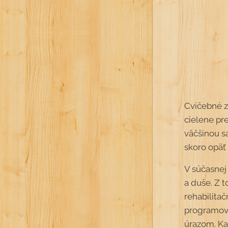
Cvičebné zo
cielene pre
väčšinou s
skoro opäť 
V súčasnej
a duše. Z 
rehabilita
programov 
úrazom. Ka