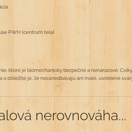
ácia
use PWH (centrum tela)
enie, ktoré je biomechanicky bezpečné a nenárazové. Cviky
la a dôležité je, že nezanedbávajú ani malé, uvoľnené sval
valová nerovnováha...