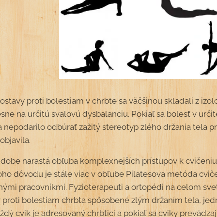
stavy proti bolestiam v chrbte sa väčšinou skladali z izol
sne na určitú svalovú dysbalanciu. Pokiaľ sa bolesť v určite
a nepodarilo odbúrať zažitý stereotyp zlého držania tela 
objavila.
 dobe narastá obľuba komplexnejších prístupov k cvičeniu,
toho dôvodu je stále viac v obľube Pilatesova metóda cvič
čnými pracovníkmi. Fyzioterapeuti a ortopédi na celom svet
proti bolestiam chrbta spôsobené zlým držaním tela, j
ždý cvik je adresovaný chrbtici a pokiaľ sa cviky prevádz