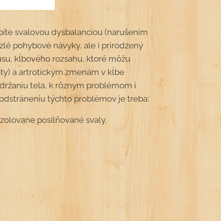
rpíte svalovou dysbalanciou (narušením
lé pohybové návyky, ale i prirodzený
usu, kĺbového rozsahu, ktoré môžu
moty) a artrotickým zmenám v kĺbe
 držaniu tela, k rôznym problémom i
K odstráneniu týchto problémov je treba:
izolovane posilňované svaly.