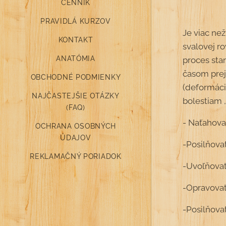
CENNÍK
PRAVIDLÁ KURZOV
Je viac ne
KONTAKT
svalovej r
ANATÓMIA
proces sta
časom prejs
OBCHODNÉ PODMIENKY
(deformáci
NAJČASTEJŠIE OTÁZKY
bolestiam ,
(FAQ)
- Naťahovať
OCHRANA OSOBNÝCH
ÚDAJOV
-Posilňova
REKLAMAČNÝ PORIADOK
-Uvoľňovať
-Opravovať
-Posilňovať