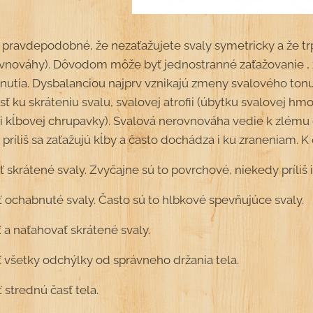
ž pravdepodobné, že nezaťažujete svaly symetricky a že t
ovnováhy). Dôvodom môže byť jednostranné zaťažovanie , z
rnutia. Dysbalanciou najprv vznikajú zmeny svalového ton
ť ku skráteniu svalu, svalovej atrofii (úbytku svalovej h
i kĺbovej chrupavky). Svalová nerovnováha vedie k zlému
 príliš sa zaťažujú kĺby a často dochádza i ku zraneniam. 
 skrátené svaly. Zvyčajne sú to povrchové, niekedy príliš 
ť ochabnuté svaly. Často sú to hlbkové spevňujúce svaly.
 a naťahovať skrátené svaly.
 všetky odchýlky od správneho držania tela.
 strednú časť tela.